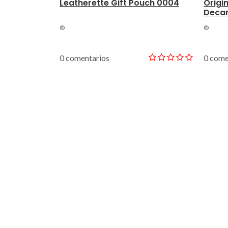
Leatherette Gift Pouch 0004
Origi
Decan
®
®
0 comentarios
0 come