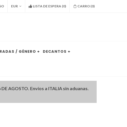
SO
EUR
LISTA DE ESPERA
(
0
)
CARRO (
0
)
RADAS / GÉNERO +
DECANTOS +
DE AGOSTO. Envíos a ITALIA sin aduanas.