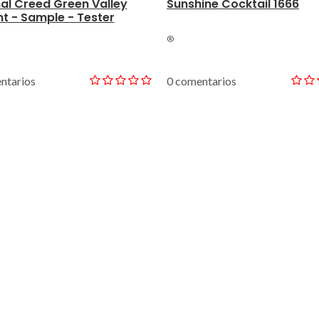
nal Creed Green Valley
Sunshine Cocktail 1666
t - Sample - Tester
®
ntarios
0 comentarios