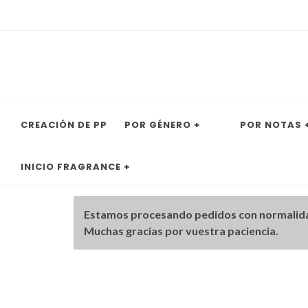
CREACIÓN DE PP
POR GÉNERO +
POR NOTAS 
INICIO FRAGRANCE +
Estamos procesando pedidos con normalid
Muchas gracias por vuestra paciencia.