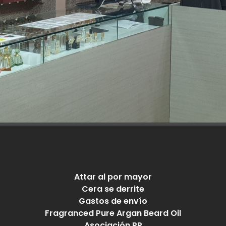
Richness For Women 1829
Belongs To The Olfactory Notes Family Loubidoo - Christian
Louboutin®
0 reviews
En stock