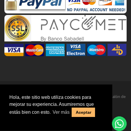
Belongs To The Olfactory Notes Family Similar to Sugar - Franck
Boclet®
0 reviews
En stock
Hola, este sitio web utiliza cookies para
mejorar su experiencia. Asumiremos que
Pierced For Men 1368
estás bien con esto.
Ver más
Aceptar
Belongs To The Olfactory Notes Family Similar to Beau De Jour
EDP (2020) - Tom Ford®