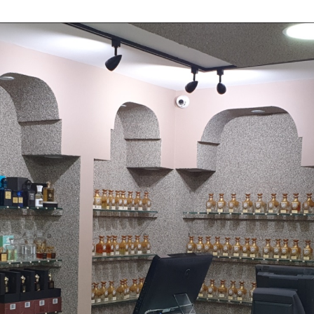
Hamper II For Women 1963
Belongs To The Olfactory Notes Family Similar to L'Interdit Eau de
Parfum Intense - Givenchy®
0 reviews
En stock