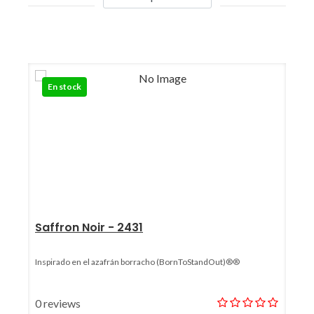
En stock
Saffron Noir - 2431
Inspirado en el azafrán borracho (BornToStandOut)®®
0 reviews