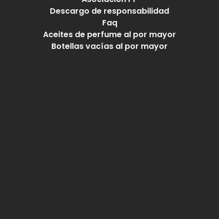
Grandness For Men 1492
Belongs To The Olfactory Notes Family Similar to L'Immensite -
Louis Vuitton®
0 reviews
En stock