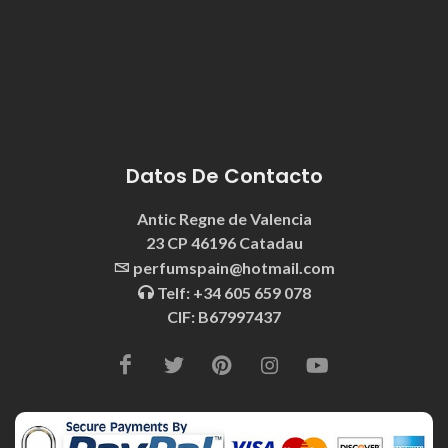
Light Emission 1479
Belongs To The Olfactory Notes Family Similar to Starlight -
Xerjoff®
0 reviews
En stock
Sweetness 1471