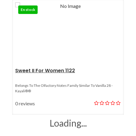
En stock
Sweet II For Women 1122
Belongs To The Olfactory Notes Family Similar To Vanilla 28 -
Kayali®®
0 reviews
En stock