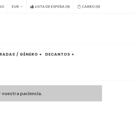
SO
EUR
LISTA DE ESPERA
(
0
)
CARRO (
0
)
RADAS / GÉNERO +
DECANTOS +
 vuestra paciencia.