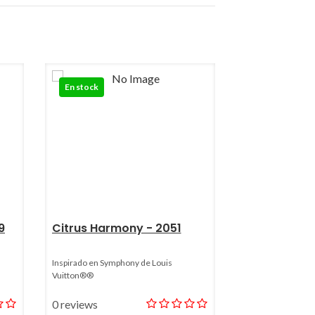
En stock
9
Citrus Harmony - 2051
Inspirado en Symphony de Louis
Vuitton®®
0 reviews