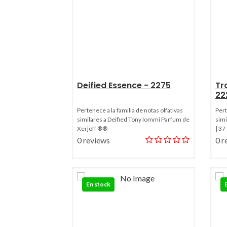
Deified Essence - 2275
Tr
22
Pertenece a la familia de notas olfativas
Pert
similares a Deified Tony Iommi Parfum de
simi
Xerjoff ®®
| 37
0 reviews
0 r
En stock