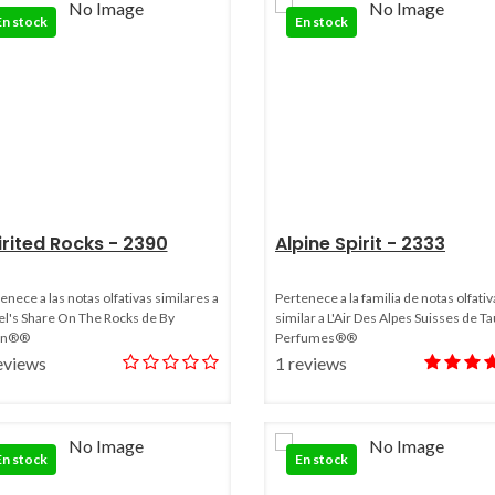
En stock
En stock
irited Rocks - 2390
Alpine Spirit - 2333
enece a las notas olfativas similares a
Pertenece a la familia de notas olfativ
l's Share On The Rocks de By
similar a L'Air Des Alpes Suisses de T
ian®®
Perfumes®®
eviews
1 reviews
En stock
En stock