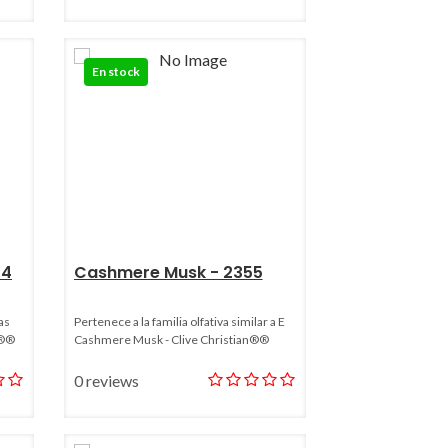
En stock
44
Cashmere Musk - 2355
as
Pertenece a la familia olfativa similar a E
n®®
Cashmere Musk - Clive Christian®®
0 reviews