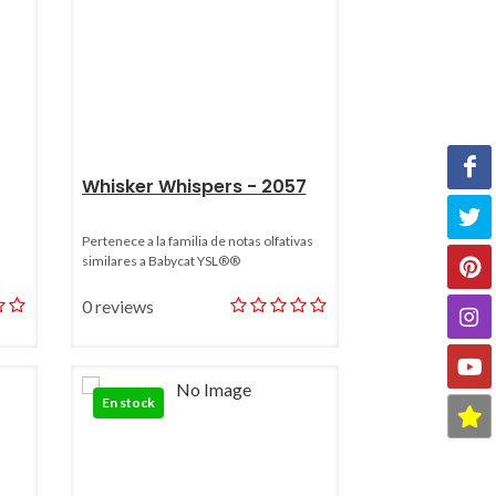
Whisker Whispers - 2057
Pertenece a la familia de notas olfativas
similares a Babycat YSL®®
0 reviews
En stock