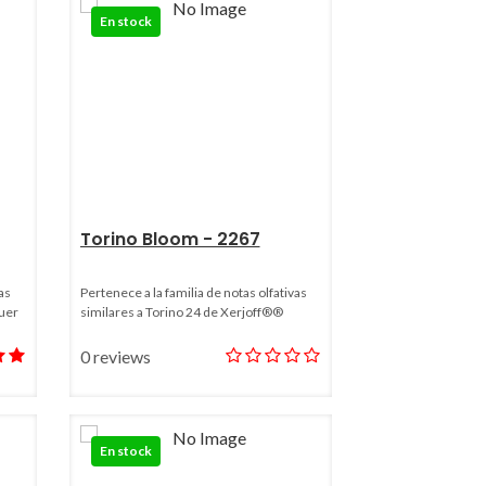
En stock
Torino Bloom - 2267
as
Pertenece a la familia de notas olfativas
auer
similares a Torino 24 de Xerjoff®®
0 reviews
En stock