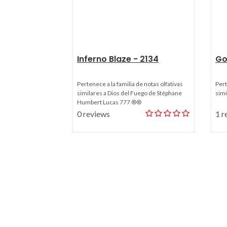
Inferno Blaze - 2134
Go
Pertenece a la familia de notas olfativas
Pert
similares a Dios del Fuego de Stéphane
simi
Humbert Lucas 777 ®®
0 reviews
1 r