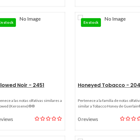
En stock
En stock
llowed Noir - 2451
Honeyed Tobacco - 20
enece a las notas olfativas similares a
Pertenece a la familia de notas olfativ
lowed (Kerosene)®®
similar a Tobacco Honey de Guerlai
eviews
0 reviews