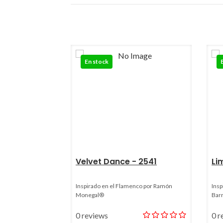
En stock
Velvet Dance - 2541
Li
Inspirado en el Flamenco por Ramón
Insp
Monegal®
Bar
0 reviews
0 r