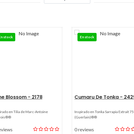
En stock
En stock
me Blossom - 2178
Cumaru De Tonka - 242
irado en Tilia de Marc-Antoine
Inspirado en Tonka Sarrapia Extrait 75
rois®®
(Guerlain)®®
eviews
0 reviews