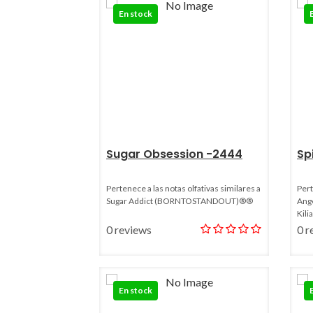
En stock
Sugar Obsession -2444
Sp
Pertenece a las notas olfativas similares a
Pert
Sugar Addict (BORNTOSTANDOUT)®®
Ange
Kil
0 reviews
0 r
En stock