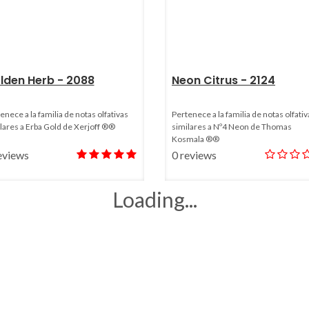
lden Herb - 2088
Neon Citrus - 2124
enece a la familia de notas olfativas
Pertenece a la familia de notas olfativ
lares a Erba Gold de Xerjoff ®®
similares a Nº4 Neon de Thomas
Kosmala ®®
eviews
0 reviews
Loading...