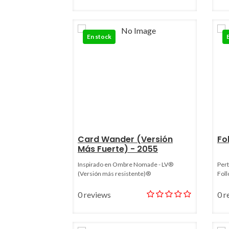
En stock
Card Wander (Versión
Fo
Más Fuerte) - 2055
Inspirado en Ombre Nomade - LV®
Pert
(Versión más resistente)®
Fol
0 reviews
0 r