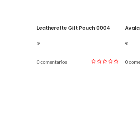
Leatherette Gift Pouch 0004
Avala
®
®
0 comentarios
0 come