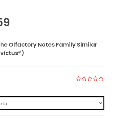
59
The Olfactory Notes Family Similar
nvictus®)