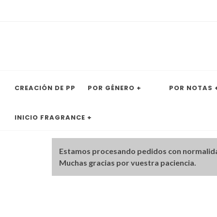
CREACIÓN DE PP
POR GÉNERO +
POR NOTAS 
INICIO FRAGRANCE +
Estamos procesando pedidos con normalid
Muchas gracias por vuestra paciencia.