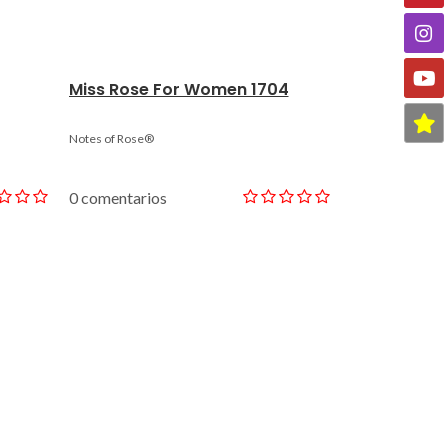
Miss Rose For Women 1704
Pink Lemon
Notes of Rose®
Notes of Pink L
0 comentarios
0 comentario