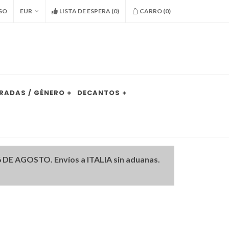
SO
EUR
LISTA DE ESPERA
(
0
)
CARRO (
0
)
RADAS / GÉNERO +
DECANTOS +
DE AGOSTO. Envíos a ITALIA sin aduanas.