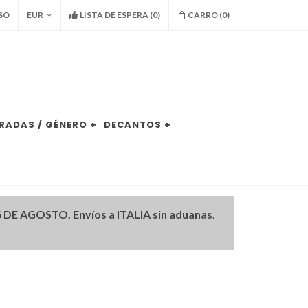
SO
EUR
LISTA DE ESPERA
(
0
)
CARRO (
0
)
RADAS / GÉNERO +
DECANTOS +
DE AGOSTO. Envíos a ITALIA sin aduanas.