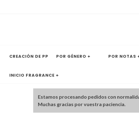
CREACIÓN DE PP
POR GÉNERO +
POR NOTAS 
INICIO FRAGRANCE +
Estamos procesando pedidos con normalid
Muchas gracias por vuestra paciencia.