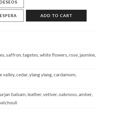
 DESEOS
 ESPERA
ADD TO CART
s, saffron, tagetes, white flowers, rose, jasmine,
he valley, cedar, ylang ylang, cardamom,
rjan balsam, leather, vetiver, oakmoss, amber,
patchouli