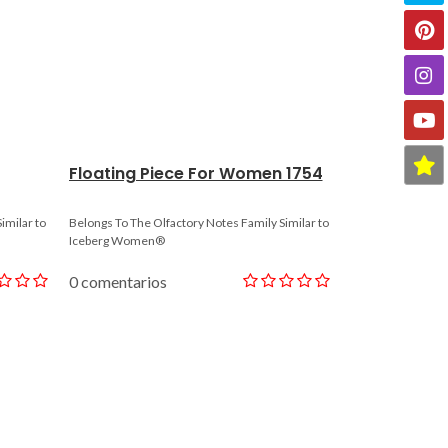
Floating Piece For Women 1754
Spike For 
imilar to
Belongs To The Olfactory Notes Family Similar to
®
Iceberg Women®
0 comentarios
0 comentario