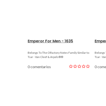
Emperor For Men - 1635
Emper
Belongs To The Olfactory Notes Family Similar to
Belongs 
Tsar - Van Cleef & Arpels®®
Tsar - Va
0 comentarios
0 come