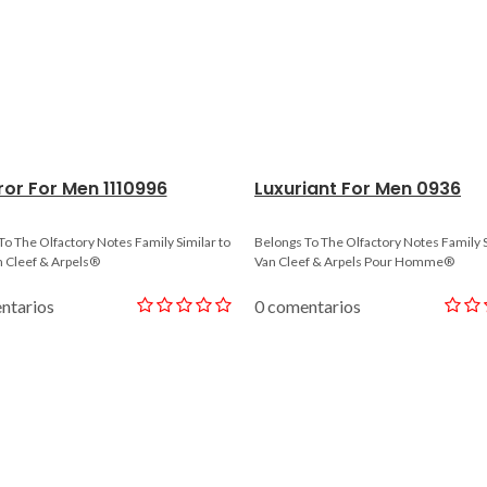
or For Men 1110996
Luxuriant For Men 0936
To The Olfactory Notes Family Similar to
Belongs To The Olfactory Notes Family S
n Cleef & Arpels®
Van Cleef & Arpels Pour Homme®
ntarios
0 comentarios