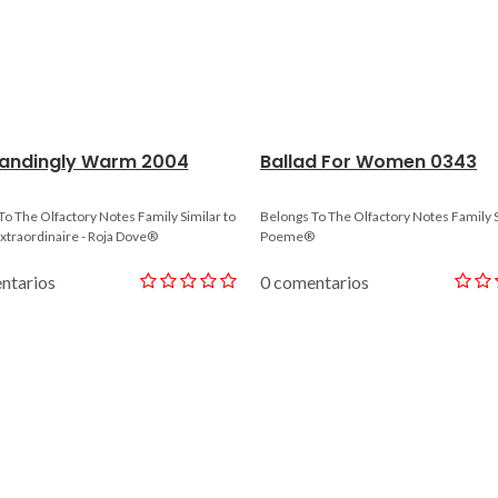
andingly Warm 2004
Ballad For Women 0343
To The Olfactory Notes Family Similar to
Belongs To The Olfactory Notes Family S
xtraordinaire - Roja Dove®
Poeme®
ntarios
0 comentarios