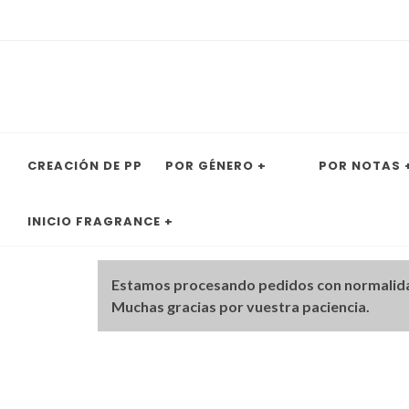
CREACIÓN DE PP
POR GÉNERO +
POR NOTAS 
INICIO FRAGRANCE +
Estamos procesando pedidos con normalid
Muchas gracias por vuestra paciencia.