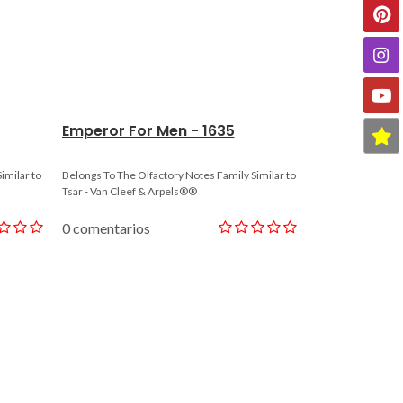
Emperor For Men - 1635
The Distur
0899
imilar to
Belongs To The Olfactory Notes Family Similar to
Belongs To The Ol
Tsar - Van Cleef & Arpels®®
Fracas - Robert P
0 comentarios
0 comentario