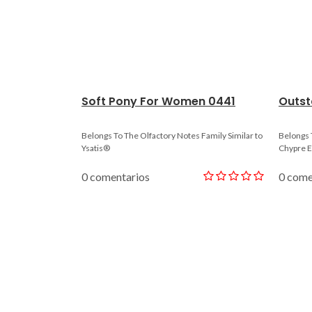
Soft Pony For Women 0441
Outst
Belongs To The Olfactory Notes Family Similar to
Belongs 
Ysatis®
Chypre E
0 comentarios
0 come