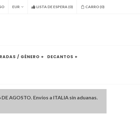
SO
EUR
LISTA DE ESPERA
(
0
)
CARRO (
0
)
RADAS / GÉNERO +
DECANTOS +
DE AGOSTO. Envíos a ITALIA sin aduanas.