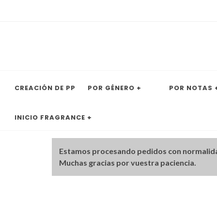
CREACIÓN DE PP
POR GÉNERO +
POR NOTAS 
INICIO FRAGRANCE +
Estamos procesando pedidos con normalid
Muchas gracias por vuestra paciencia.