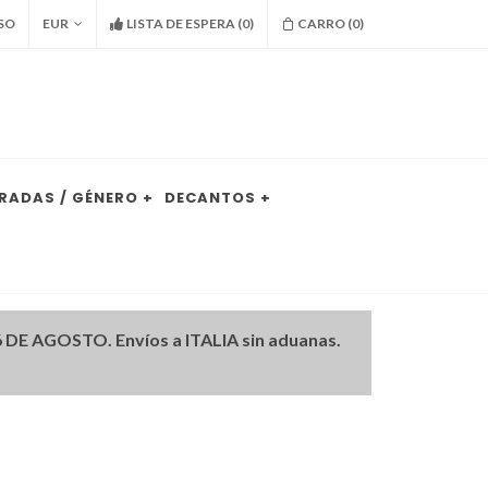
SO
EUR
LISTA DE ESPERA
(
0
)
CARRO (
0
)
RADAS / GÉNERO +
DECANTOS +
DE AGOSTO. Envíos a ITALIA sin aduanas.