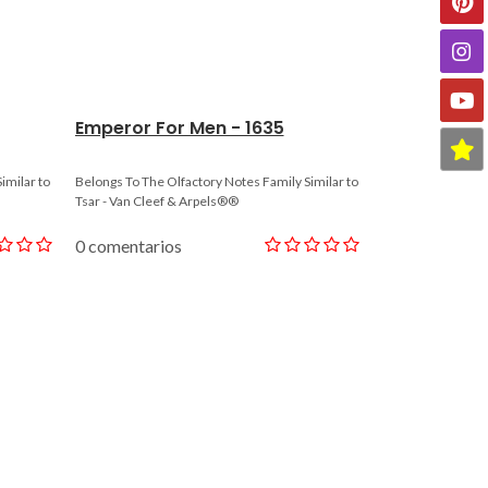
Emperor For Men - 1635
Caracas Fo
imilar to
Belongs To The Olfactory Notes Family Similar to
Belongs To The Ol
Tsar - Van Cleef & Arpels®®
Carolina Herrera
0 comentarios
0 comentario