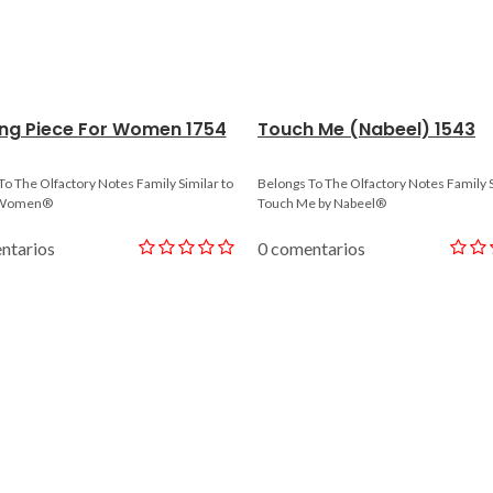
ing Piece For Women 1754
Touch Me (Nabeel) 1543
To The Olfactory Notes Family Similar to
Belongs To The Olfactory Notes Family S
 Women®
Touch Me by Nabeel®
ntarios
0 comentarios