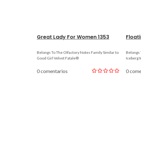
Great Lady For Women 1353
Float
Belongs To The Olfactory Notes Family Similar to
Belongs 
Good Girl Velvet Fatale®
Iceberg
0 comentarios
0 come