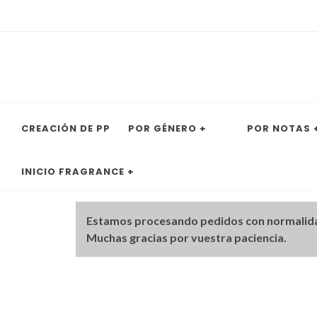
CREACIÓN DE PP
POR GÉNERO +
POR NOTAS 
INICIO FRAGRANCE +
Estamos procesando pedidos con normalid
Muchas gracias por vuestra paciencia.