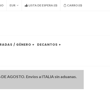
SO
EUR
LISTA DE ESPERA
(
0
)
CARRO (
0
)
RADAS / GÉNERO +
DECANTOS +
DE AGOSTO. Envíos a ITALIA sin aduanas.