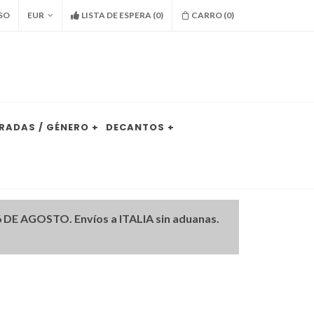
SO
EUR
LISTA DE ESPERA
(
0
)
CARRO (
0
)
RADAS / GÉNERO +
DECANTOS +
DE AGOSTO. Envíos a ITALIA sin aduanas.