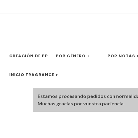
CREACIÓN DE PP
POR GÉNERO +
POR NOTAS 
INICIO FRAGRANCE +
Estamos procesando pedidos con normalid
Muchas gracias por vuestra paciencia.