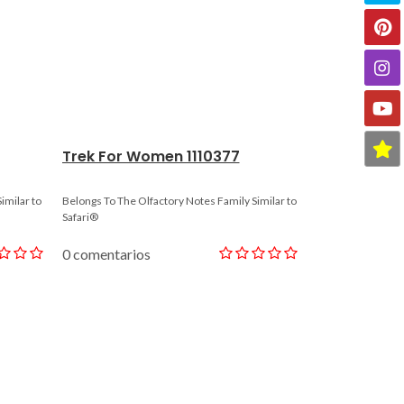
Trek For Women 1110377
Far Island 
imilar to
Belongs To The Olfactory Notes Family Similar to
Belongs To The Ol
Safari®
Fidji - Guy Laroch
0 comentarios
0 comentario