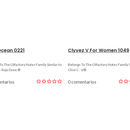
Ocean 0221
Clyvez V For Women 1049
To The Olfactory Notes Family Similar to
Belongs To The Olfactory Notes Family S
- Roja Dove ®
Clive C - V®
ntarios
0 comentarios