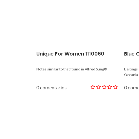
Unique For Women 1110060
Blue 
Notes similar to that found in Alfred Sung®
Belongs 
Oceania 
0 comentarios
0 come