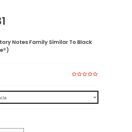
31
tory Notes Family Similar To Black
e®)