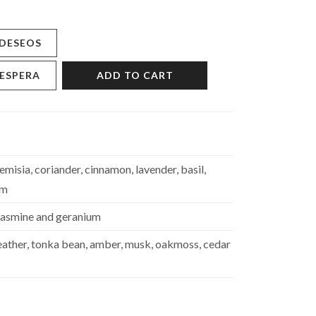
 DESEOS
 ESPERA
ADD TO CART
misia, coriander, cinnamon, lavender, basil,
om
, jasmine and geranium
eather, tonka bean, amber, musk, oakmoss, cedar