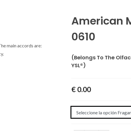
American M
0610
The main accords are:
y.
(Belongs To The Olfac
YSL®)
€ 0.00