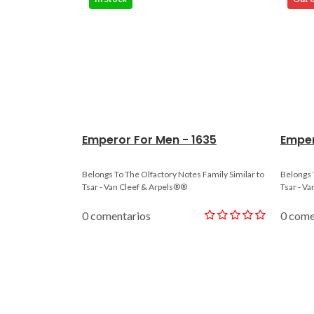
Emperor For Men - 1635
Emper
Belongs To The Olfactory Notes Family Similar to
Belongs 
Tsar - Van Cleef & Arpels®®
Tsar - Va
0 comentarios
0 come