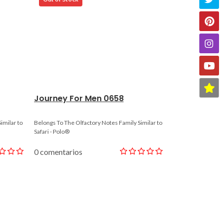
Journey For Men 0658
Solo Perfo
imilar to
Belongs To The Olfactory Notes Family Similar to
Belongs To The Ol
Safari - Polo®
One Man Show®
0 comentarios
0 comentario