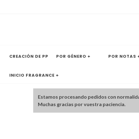
CREACIÓN DE PP
POR GÉNERO +
POR NOTAS 
INICIO FRAGRANCE +
Estamos procesando pedidos con normalid
Muchas gracias por vuestra paciencia.