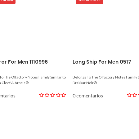
or For Men 1110996
Long Ship For Men 0517
To The Olfactory Notes Family Similar to
Belongs To The Olfactory Notes Family S
n Cleef & Arpels®
Drakkar Noir®
ntarios
0 comentarios