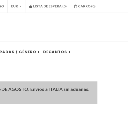
SO
EUR
LISTA DE ESPERA
(
0
)
CARRO (
0
)
RADAS / GÉNERO +
DECANTOS +
DE AGOSTO. Envíos a ITALIA sin aduanas.