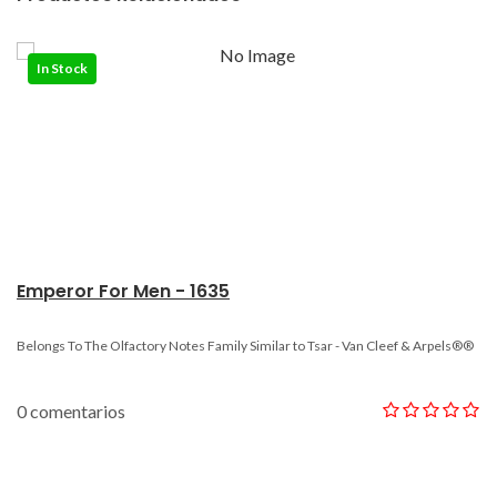
In Stock
Emperor For Men - 1635
Belongs To The Olfactory Notes Family Similar to Tsar - Van Cleef & Arpels®®
0 comentarios